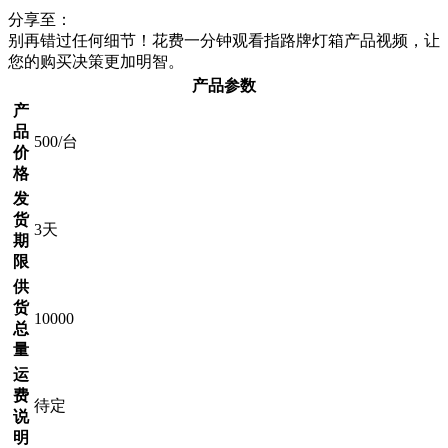
分享至：
别再错过任何细节！花费一分钟观看指路牌灯箱产品视频，让
您的购买决策更加明智。
产品参数
产
品
500/台
价
格
发
货
3天
期
限
供
货
10000
总
量
运
费
待定
说
明