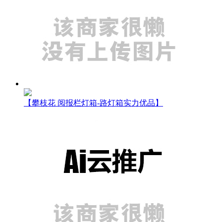
【攀枝花 阅报栏灯箱-路灯箱实力优品】