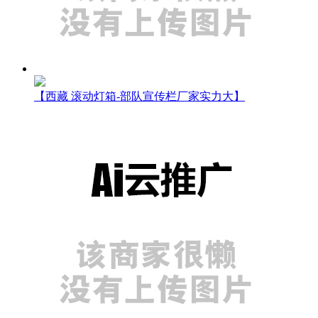
【西藏 滚动灯箱-部队宣传栏厂家实力大】