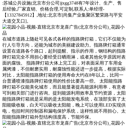
:
苏城公共设施(北京市分公司)jxgg3748
有7年
设计、生产、售
后经验,厂家直销、价格合理,可定制,联系人:
单经理-
【13327845912】
,地址:
北京市[尚集产业集聚区繁荣路与平安
大道交叉口]
。
在城市道路上随处可见各式各样的指路牌灯箱，它们不仅能为
行人引导方向，还能为城市的美丽建设助力。指路牌灯箱通常
设置在道路各个路口，起到提醒、指示的作用，钢结构的指路
牌灯箱完全不用担心要经受日晒雨淋，或者其他化学原因对表
面的腐蚀。 指路牌灯箱大体上完工后，对表面采用了车用金
属烤漆，不但耐磨实用，耐腐蚀性能还进一步提高，根据实际
对比，太阳能指路牌灯箱的使用寿命大约在8年以上，比同一
台普通喷漆指路牌灯箱使用的性价比要高一些。 太阳能指路
牌灯箱不仅能美化城市，而且能显著提高能源利用率，有意者
可到相关部门进行咨询。提到能源利用效率及节约资源，太阳
能指路牌灯箱就是采用的是太阳能发电系统，在顶部安装了太
阳能吸收板，白天可以吸收太阳能，晚上可以使用LED实现供
电，包括时间控制器和漏电保护系统，这样性就不用担心。太
阳能指路牌灯箱外型结构强度高，节能环保。