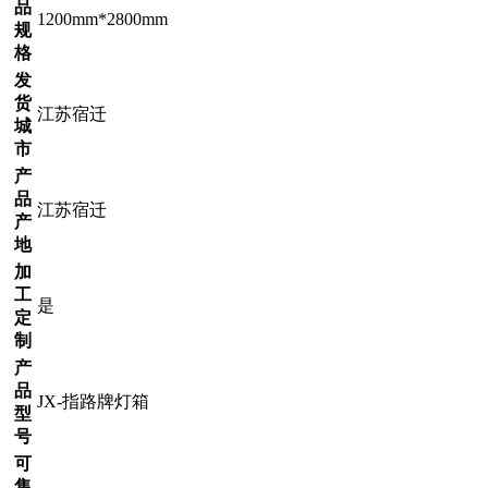
品
1200mm*2800mm
规
格
发
货
江苏宿迁
城
市
产
品
江苏宿迁
产
地
加
工
是
定
制
产
品
JX-指路牌灯箱
型
号
可
售