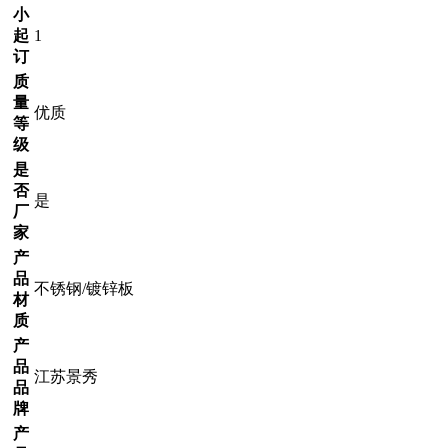
小
起
1
订
质
量
优质
等
级
是
否
是
厂
家
产
品
不锈钢/镀锌板
材
质
产
品
江苏景秀
品
牌
产