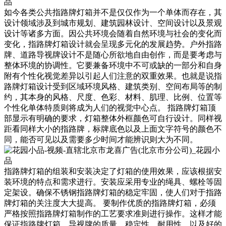
如今各类公共指路牌灯箱并不是仅仅作为一个单体而存在，其
设计领域涉及到城市规划、建筑园林设计、空间设计以及景观
设计等诸多方面。因公共环境会随着自然环境与社会的变化而
变化，指路牌灯箱设计就会呈现多元化的发展趋势。户外指路
牌、道路导视牌设计不是随心所欲地自由创作，而是要考虑与
整体环境的协调性。它要兼备环境中不可或缺的一部分和自身
附有个性化视觉差异以引起人们注意的双重效果。也就是说指
路牌灯箱设计受到区域环境风格、建筑类别、空间布局等的制
约，其本身的风格、尺度、色彩、材料、肌理、比例、位置等
个性化单体特质则将成为人们的视觉中心点。 指路牌灯箱顶
部显示有明确的要求，灯箱整体外框颜色可自行设计。同样视
距看同样大小的指路牌，标牌底色以及上面文字符号的颜色不
同，能否可见以及需要多少时间才能辨识则大为不同。
指路牌灯箱的组装和安装决定了灯箱的使用效果，应该根据安
装环境的特点和需求进行。安装应采用专业的绳具、螺栓等固
定架设。确保不锈钢指路牌灯箱的稳定牢固，使人们对于指路
牌灯箱的关注度大大提高。 要制作优质的指路牌灯箱，必须
严格按照指路牌灯箱制作的工艺要求准则进行操作。这样才能
保证指路牌灯箱、导视牌的质量、稳定性、耐用性，以及好的