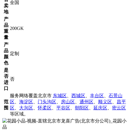
全国
卖
地
产
品
200GK
重
量
产
品
定制
颜
色
是
否
否
进
口
服务网络覆盖北京市
东城区
、
西城区
、
丰台区
、
石景山
范
区
、
海淀区
、
门头沟区
、
房山区
、
通州区
、
顺义区
、
昌平
围
区
、
大兴区
、
怀柔区
、
平谷区
、
朝阳区
、
延庆区
、
密云区
等区域。